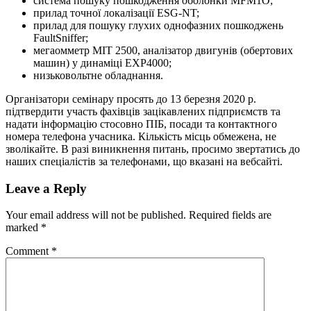
система пошуку пошкодження оболонки MFM1О;
прилад точної локалізації ESG-NT;
прилад для пошуку глухих однофазних пошкоджень
FaultSniffer;
мегаомметр МІТ 2500, аналізатор двигунів (обертових
машин) у динаміці ЕХР4000;
низьковольтне обладнання.
Організатори семінару просять до 13 березня 2020 р.
підтвердити участь фахівців зацікавлених підприємств та
надати інформацію стосовно ПІБ, посади та контактного
номера телефона учасника. Кількість місць обмежена, не
зволікайте. В разі виникнення питань, просимо звертатись до
наших спеціалістів за телефонами, що вказані на вебсайті.
Leave a Reply
Your email address will not be published.
Required fields are
marked
*
Comment
*