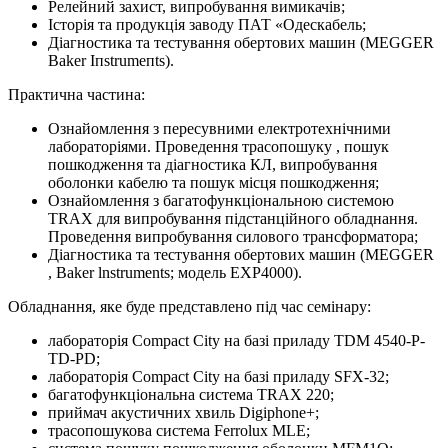
Релейний захист, випробування вимикачів;
Історія та продукція заводу ПАТ «Одескабель;
Діагностика та тестування обертових машин (MEGGER
Baker Іпstrumeпts).
Практична частина:
Ознайомлення з пересувними електротехнічними
лабораторіями. Проведення трасопошуку , пошук
пошкодження та діагностика КЛ, випробування
оболонки кабелю та пошук місця пошкодження;
Ознайомлення з багатофункціональною системою
TRAX для випробування підстанційного обладнання.
Проведення випробування силового трансформатора;
Діагностика та тестування обертових машин (MEGGER
, Baker lnstruments; модель ЕХР4000).
Обладнання, яке буде представлено під час семінару:
лабораторія Compact City на базі приладу ТDМ 4540-P-
TD-PD;
лабораторія Compact City на базі приладу SFX-32;
багатофункціональна система TRAX 220;
приймач акустичних хвиль Digiphone+;
трасопошукова система Ferrolux MLE;