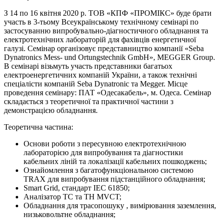
З 14 по 16 квітня 2020 р. ТОВ «КПФ «ПРОМІКС» буде брати
участь в 3-тьому Всеукраїнському технічному семінарі по
застосуванню випробувально-діагностичного обладнання та
електротехнічних лабораторій для фахівців енергетичної
галузі. Семінар організовує представництво компанії «Seba
Dynatronics Mess- und Ortungstechnik GmbH», MEGGER Group.
В семінарі візьмуть участь представники багатьох
електроенергетичних компаній України, а також технічні
спеціалісти компаній Seba Dynatronic та Megger. Місце
проведення семінару: ПАТ «Одесакабель», м. Одеса. Семінар
складається з теоретичної та практичної частини з
демонстрацією обладнання.
Теоретична частина:
Основи роботи з пересувною електротехнічною
лабораторією для випробування та діагностики
кабельних ліній та локалізації кабельних пошкоджень;
Ознайомлення з багатофункціональною системою
ТRАХ для випробування підстанційного обладнання;
Smart Grid, стандарт ІЕС 61850;
Аналізатор ТС та ТН MVCT;
Обладнання для трасопошуку , вимірювання заземлення,
низьковольтне обладнання;