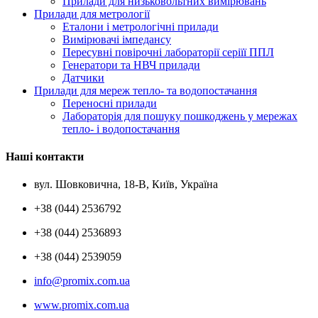
Прилади для низьковольтних вимірювань
Прилади для метрології
Еталони і метрологічні прилади
Вимірювачі імпедансу
Пересувні повірочні лабораторії серіїї ППЛ
Генератори та НВЧ прилади
Датчики
Прилади для мереж тепло- та водопостачання
Переносні прилади
Лабораторія для пошуку пошкоджень у мережах
тепло- і водопостачання
Наші контакти
вул. Шовковична, 18-В, Київ, Україна
+38 (044) 2536792
+38 (044) 2536893
+38 (044) 2539059
info@promix.com.ua
www.promix.com.ua