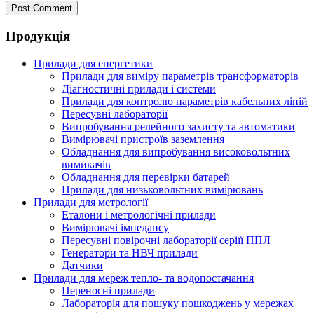
Продукція
Прилади для енергетики
Прилади для виміру параметрів трансформаторів
Діагностичні прилади і системи
Прилади для контролю параметрів кабельних ліній
Пересувні лабораторії
Випробування релейного захисту та автоматики
Вимірювачі пристроїв заземлення
Обладнання для випробування високовольтних
вимикачів
Обладнання для перевірки батарей
Прилади для низьковольтних вимірювань
Прилади для метрології
Еталони і метрологічні прилади
Вимірювачі імпедансу
Пересувні повірочні лабораторії серіїї ППЛ
Генератори та НВЧ прилади
Датчики
Прилади для мереж тепло- та водопостачання
Переносні прилади
Лабораторія для пошуку пошкоджень у мережах