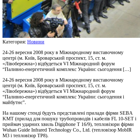
Категория:
Новини
24-26 вересня 2008 року в Міжнародному виставочному
центрі (м. Київ, Броварський проспект, 15, ст. м.
«Лівобережна») відбудеться VІ Міжнародний форум
“Паливно-енергетичний комплекс України: сьогодення […]
24-26 вересня 2008 року в Міжнародному виставочному
центрі (м. Київ, Броварський проспект, 15, ст. м.
«Лівобережна») відбудеться VІ Міжнародний форум
“Паливно-енергетичний комплекс України: сьогодення і
майбутнє”.
На нашому стенді будуть представлені прилади фірми SEBА
KMT (прилад для пошуку трубопроводів і кабелів FL 10-SET і
приймач ударних хвиль Digiphone Т 16/9), тепловізори фірми
Wuhan Guide Infrared Technology Co., Ltd. (тепловізор MobIR
M3 і тепловізор ТР8).