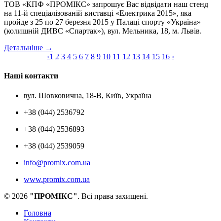
ТОВ «КПФ «ПРОМІКС» запрошує Вас відвідати наш стенд
на 11-й спеціалізованій виставці «Електрика 2015», яка
пройде з 25 по 27 березня 2015 у Палаці спорту «Україна»
(колишній ДИВС «Спартак»), вул. Мельника, 18, м. Львів.
Детальніше
→
‹
1
2
3
4
5
6
7
8
9
10
11
12
13
14
15
16
›
Наші контакти
вул. Шовковична, 18-В, Київ, Україна
+38 (044) 2536792
+38 (044) 2536893
+38 (044) 2539059
info@promix.com.ua
www.promix.com.ua
© 2026
"ПРОМІКС"
. Всі права захищені.
Головна