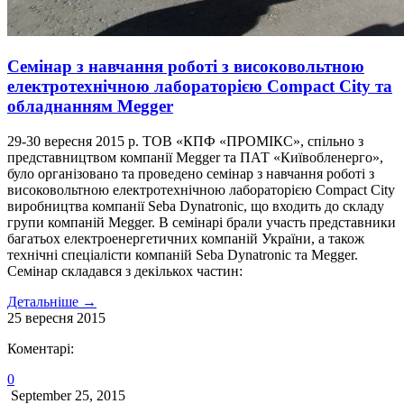
Семінар з навчання роботі з високовольтною
електротехнічною лабораторією Compact City та
обладнанням Megger
29-30 вересня 2015 р. ТОВ «КПФ «ПРОМІКС», спільно з
представництвом компанії Megger та ПАТ «Київобленерго»,
було організовано та проведено семінар з навчання роботі з
високовольтною електротехнічною лабораторією Compact City
виробництва компанії Seba Dynatronic, що входить до складу
групи компаній Megger. В семінарі брали участь представники
багатьох електроенергетичних компаній України, а також
технічні спеціалісти компаній Seba Dynatronic та Megger.
Семінар складався з декількох частин:
Детальніше
→
25
вересня
2015
Коментарі:
0
September 25, 2015