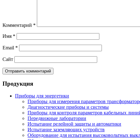
Комментарий
*
Имя
*
Email
*
Сайт
Продукция
Приборы для энергетики
Приборы для измерения параметров трансформатор
Диагностические приборы и системы
Приборы для контроля параметров кабельных лини
Передвижные лаборатории
Испытание релейной защиты и автоматики
Испытание заземляющих устройств
Оборудование для испытания высоковольтных вык