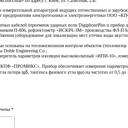
кспоПлаза» по адресу г. Киев, ул. Салютная, 2-Б.
 и измерительной аппаратурой ведущих отечественных и зарубе
ет предприятиям электротехники и электроэнергетики ООО «КП
льтных кабелей (приемник ударных волн DigiphonePlus и прибор
ником П-806, рефлектометр «ИСКРА-3М» производства ФЛ-П Бу
абжения (оборудование для локализации мест утечки воды акус
е основаны на тепловизионном контроле объектов (тепловизор E
 Doble Engineering Co.;
меритель параметров изоляции высоковольтный «ИПИ-10», изме
ПФ «ПРОМИКС». Прибор обеспечивает измерение параметров и
 потерь tgẟ, тангенса фазового угла tgφ) на частотах от 0,5 до 1
ечены
*