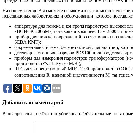
пройдет с 22 по 25 апреля 2014 г. в выставочном центре «КиевЭ
На нашем стенде Вы сможете ознакомиться с диагностической
передвижных лабораториях и оборудовании, которое поставля
аппаратура для поиска и контроля параметров высоково
«ПОИСК-2006М», поисковый комплекс ГЗЧ-2500 с прием
прибор для поиска повреждений в сетях водо- и теплосн
SEBА КМТ);
современные системы бесконтактной диагностики, которы
детектор частичных разрядов PDS100 производства фирмы
приборы для измерения параметров трансформаторов (из
производства ФЛ-П Бутко М.В.);
RLC-метр прецизионный МНС 1100 производства ООО «К
сопротивления R, взаимной индуктивности М, тангенса угла
Добавить комментарий
Ваш адрес email не будет опубликован.
Обязательные поля пом