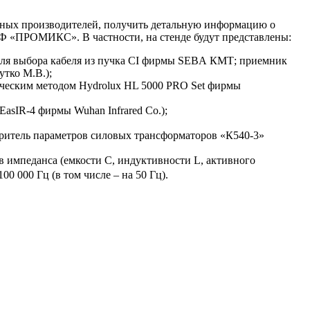
жных производителей, получить детальную информацию о
Ф «ПРОМИКС». В частности, на стенде будут представлены:
 для выбора кабеля из пучка CI фирмы SEBА КМТ; приемник
тко М.В.);
тическим методом Hydrolux HL 5000 PRO Set фирмы
asIR-4 фирмы Wuhan Infrared Co.);
ритель параметров силовых трансформаторов «К540-3»
мпеданса (емкости С, индуктивности L, активного
00 000 Гц (в том числе – на 50 Гц).